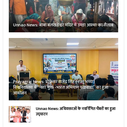
Unnao News: बाबा बलखंडेश्वर मंदिर में उमड़ा आस्था का सैलाब
Prayagraj News: प्रोफेसर राजेंद्र सिंह ( रज्जू भय्या)
विश्वविद्यालय में “नशा मुक्त -भारत अभियान पखवाडा” का हुआ
आयोजन
Unnao News: अधिवक्ताओं के नवर्निमित चैंबरों का हुआ
उद्घाटन