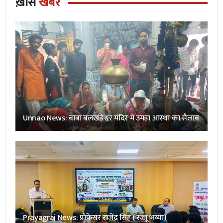
ख़ास
खबर
Unnao News: बाबा बलखंडेश्वर मंदिर में उमड़ा आस्था का सैलाब
Prayagraj News: प्रोफेसर राजेंद्र सिंह ( रज्जू भय्या)