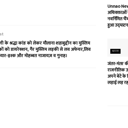
Unnao Ne
अधिवक्ताओं 
नवर्निमित चैं
हुआ उद्घाटन
st
ली के श्रद्धा कांड को लेकर मौलाना शहाबुद्दीन का मुस्लिम
ों को डायरेक्शन, गैर मुस्लिम लड़की से लव अफेयर,लिव
भारत
प्यार-इश्क और मोहब्बत नाजायज़ व गुनाह।
जंतर-मंतर क
राजनीतिक उम
अपने बेटे के 
लड़ाई लड़ रहा