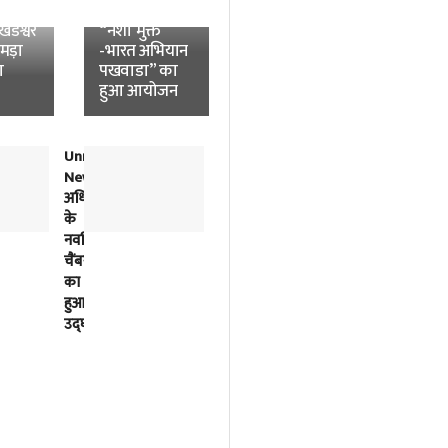
News:
विश्वविद्यालय में
डेश्वर
“नशा मुक्त
उमड़ा
-भारत अभियान
ा
पखवाडा” का
हुआ आयोजन
Unnao
लोकतंत्र
News:
में
अधिवक्ताओं
विपक्ष
के
की
नवर्निमित
बात
चैंबरों
को
का
सुनना
हुआ
भी
उद्घाटन
सरकार
का
काम
है-
अखिलेश
यादव