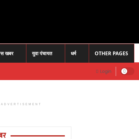
ास खबर
युवा पंचायत
धर्म
OTHER PAGES
Login
ADVERTISEMENT
Prayagraj
News: प्रोफेसर
राजेंद्र सिंह (
बर
रज्जू भय्या)