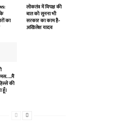
ws:
लोकतंत्र में विपक्ष की
के
बात को सुनना भी
बरों का
सरकार का काम है-
अखिलेश यादव
ी
स…..मैं
हिस्से की
 हूँ।