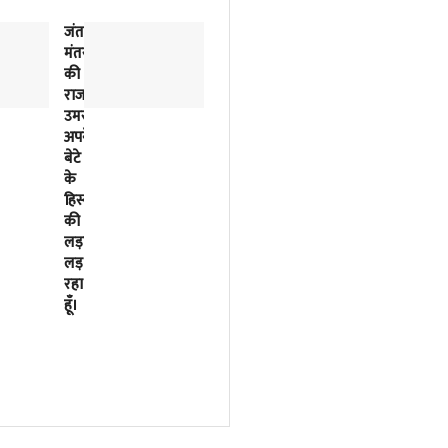
जंतर-
2018
मंतर
से
की
लिखी
राजनीतिक
जा
उमस…..मैं
रही
अपने
इसरो
बेटे
के
के
बर्बादी
हिस्से
की
की
पटकथा
लड़ाई
2023
लड़
में
रहा
मोदी
हूँ।
सरकार
ने
फाइनल
कर
दी
थी