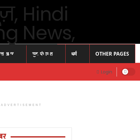
ास खबर
युवा पंचायत
धर्म
OTHER PAGES
Login
ADVERTISEMENT
Prayagraj
News: प्रोफेसर
राजेंद्र सिंह (
बर
रज्जू भय्या)