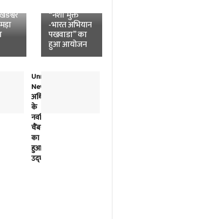
News:
विश्वविद्यालय में
डेश्वर
“नशा मुक्त
उमड़ा
-भारत अभियान
ा
पखवाडा” का
हुआ आयोजन
Unnao
लोकतंत्र
News:
में
अधिवक्ताओं
विपक्ष
के
की
नवर्निमित
बात
चैंबरों
को
का
सुनना
हुआ
भी
उद्घाटन
सरकार
का
काम
है-
अखिलेश
यादव