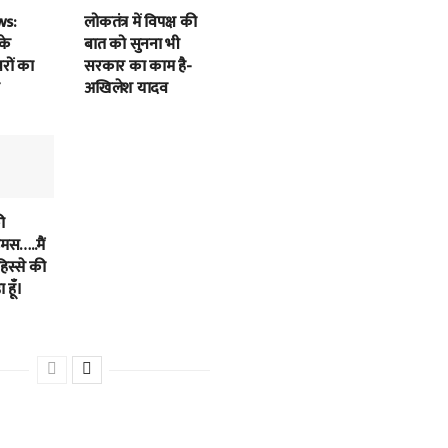
ws:
लोकतंत्र में विपक्ष की
के
बात को सुनना भी
बरों का
सरकार का काम है-
अखिलेश यादव
ी
स…..मैं
हिस्से की
 हूँ।