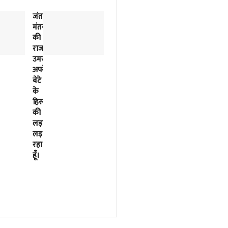
जंतर-
2018
मंतर
से
की
लिखी
राजनीतिक
जा
उमस…..मैं
रही
अपने
इसरो
बेटे
के
के
बर्बादी
हिस्से
की
की
पटकथा
लड़ाई
2023
लड़
में
रहा
मोदी
हूँ।
सरकार
ने
फाइनल
कर
दी
थी