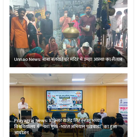
Unnao News: बाबा बलखंडेश्वर मंदिर में उमड़ा आस्था का सैलाब
Prayagraj News: प्रोफेसर राजेंद्र सिंह ( रज्जू भय्या)
विश्वविद्यालय में “नशा मुक्त -भारत अभियान पखवाडा” का हुआ
आयोजन