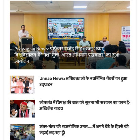
Prayagraj News: प्रोफेसर राजेंद्र सिंह ( रज्जू भय्या)
विश्वविद्यालय में “नशा मुक्त -भारत अभियान पखवाडा” का हुआ
आयोजन
Unnao News: अधिवक्ताओं के नवर्निमित चैंबरों का हुआ
उद्घाटन
लोकतंत्र में विपक्ष की बात को सुनना भी सरकार का काम है-
अखिलेश यादव
जंतर-मंतर की राजनीतिक उमस…..मैं अपने बेटे के हिस्से की
लड़ाई लड़ रहा हूँ।