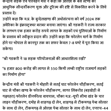
केन्द्रीय सड़क एवं परिवहन मंत्री ने कहा कि ओरछा के बस स्टैण्ड को
आधुनिक सौन्दर्यीकरण युक्त और टूरिज्म की दृष्टि से विकसित करने के लिये
प्रस्ताव दें।
उन्होंने कहा कि म.प्र. के बुन्देलखण्ड की अधोसंरचना को वर्ष 2024 तक
अमेरिका के इंफ्रास्ट्रक्चर बराबर बनाया जाएंगा। श्री गडकरी ने राज्य सरकार
के लगभग एक हजार करोड़ रुपये लागत के सड़कों एवं पुलियाओं के निर्माण
के प्रस्ताव को स्वीकृत प्रदान की। उन्होंने कहा कि फोरलेन मार्ग के निर्माण
होने पर भोपाल से कानपुर तक का सफर केवल 7-8 घण्टे में पूरा किया जा
सकेगा।
*श्री गडकरी ने 18 सड़क परियोजनाओं की आधारशिला रखी*
*6 हजार 800 करोड़ की लागत से 550 किमी लम्बी राष्ट्रीय राजमार्ग सड़कों
का निर्माण होगा*
केन्द्रीय मंत्री श्री गडकरी ने मोहारी से सतई घाट फोरलेन चौड़ीकरण, सतई
घाट से चौका खण्ड के फोरलेन चौड़ीकरण, सागर लिंकरोड (बड़खेड़ी से
गढ़पहरा) फोरलेन ग्रीनफील्ड वायपास, चौका म.प्र.-यूपी सीमा खंड के चार
लाइन चौड़ीकरण, दमोह से शाहगढ़ दो लेन, शाहगढ़ से टीकमगढ़ पेब्ड सोल्डर
के साथ दो लेन, टीकमगढ़ से ओरछा पेब्ड सोल्डर के साथ दो लेन, एनएच-44