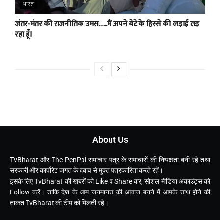
भारत
जंतर-मंतर की राजनीतिक उमस…..मैं अपने बेटे के हिस्से की लड़ाई लड़
रहा हूँ।
About Us
TvBharat और The PenPal समाचार पत्र के समाचारों की निष्पक्षता बनी रहे तथा
सरकारी और कार्पोरेट जगत के दबाव से मुक्त पत्रकारिता करते रहें।
इसके लिए TvBharat की खबरों को Like व Share कर, सोशल मीडिया अकाउंट्स को
Follow करें। ताकि देश के आम जनमानस की आवाज बनने में आपके साथ होने की
ताकत TvBharat की टीम को मिलती रहे।