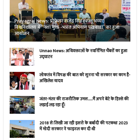
Prayagraj News: प्रोफेसर राजेंद्र सिंह ( रज्जू भय्या)
विश्वविद्यालय में “नशा मुक्त -भारत अभियान पखवाडा” का हुआ
आयोजन
Unnao News: अधिवक्ताओं के नवर्निमित चैंबरों का हुआ
उद्घाटन
लोकतंत्र में विपक्ष की बात को सुनना भी सरकार का काम है-
अखिलेश यादव
जंतर-मंतर की राजनीतिक उमस…..मैं अपने बेटे के हिस्से की
लड़ाई लड़ रहा हूँ।
2018 से लिखी जा रही इसरो के बर्बादी की पटकथा 2023
में मोदी सरकार ने फाइनल कर दी थी