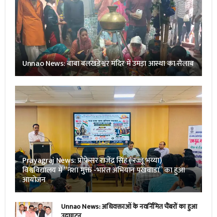
Unnao News: बाबा बलखंडेश्वर मंदिर में उमड़ा आस्था का सैलाब
Prayagraj News: प्रोफेसर राजेंद्र सिंह ( रज्जू भय्या)
विश्वविद्यालय में “नशा मुक्त -भारत अभियान पखवाडा” का हुआ
आयोजन
Unnao News: अधिवक्ताओं के नवर्निमित चैंबरों का हुआ
उद्घाटन