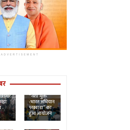
ADVERTISEMENT
Prayagraj
News: प्रोफेसर
राजेंद्र सिंह (
बर
रज्जू भय्या)
News:
विश्वविद्यालय में
डेश्वर
“नशा मुक्त
उमड़ा
-भारत अभियान
ा
पखवाडा” का
हुआ आयोजन