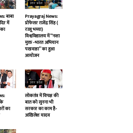
उत्तर प्रदेश
s: बाबा
Prayagraj News:
िर में
प्रोफेसर राजेंद्र सिंह (
 का
रज्जू भय्या)
विश्वविद्यालय में “नशा
मुक्त -भारत अभियान
पखवाडा” का हुआ
आयोजन
उत्तर प्रदेश
ws:
लोकतंत्र में विपक्ष की
के
बात को सुनना भी
बरों का
सरकार का काम है-
अखिलेश यादव