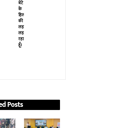
बेटे
के
के
बर्बादी
हिस्से
की
की
पटकथा
लड़ाई
2023
लड़
में
रहा
मोदी
हूँ।
सरकार
ने
फाइनल
कर
दी
थी
ed
Posts