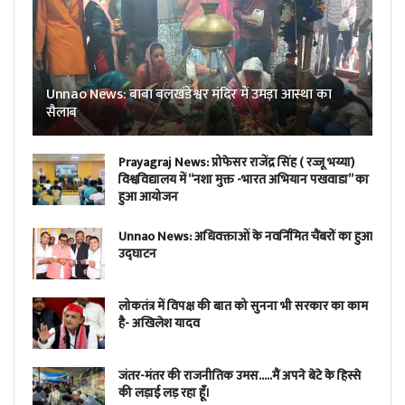
Unnao News: बाबा बलखंडेश्वर मंदिर में उमड़ा आस्था का
सैलाब
Prayagraj News: प्रोफेसर राजेंद्र सिंह ( रज्जू भय्या)
विश्वविद्यालय में “नशा मुक्त -भारत अभियान पखवाडा” का
हुआ आयोजन
Unnao News: अधिवक्ताओं के नवर्निमित चैंबरों का हुआ
उद्घाटन
लोकतंत्र में विपक्ष की बात को सुनना भी सरकार का काम
है- अखिलेश यादव
जंतर-मंतर की राजनीतिक उमस…..मैं अपने बेटे के हिस्से
की लड़ाई लड़ रहा हूँ।