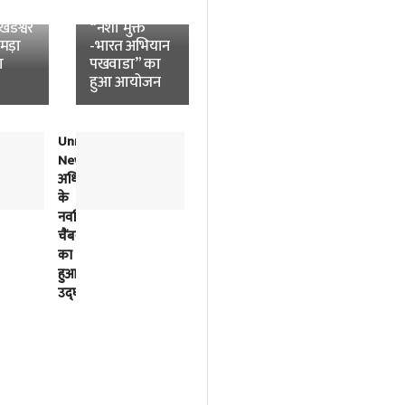
News:
विश्वविद्यालय में
डेश्वर
“नशा मुक्त
उमड़ा
-भारत अभियान
ा
पखवाडा” का
हुआ आयोजन
Unnao
लोकतंत्र
News:
में
अधिवक्ताओं
विपक्ष
के
की
नवर्निमित
बात
चैंबरों
को
का
सुनना
हुआ
भी
उद्घाटन
सरकार
का
काम
है-
अखिलेश
यादव