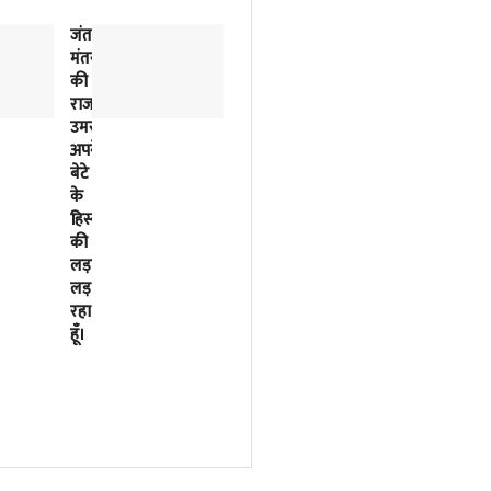
जंतर-
2018
मंतर
से
की
लिखी
राजनीतिक
जा
उमस…..मैं
रही
अपने
इसरो
बेटे
के
के
बर्बादी
हिस्से
की
की
पटकथा
लड़ाई
2023
लड़
में
रहा
मोदी
हूँ।
सरकार
ने
फाइनल
कर
दी
थी