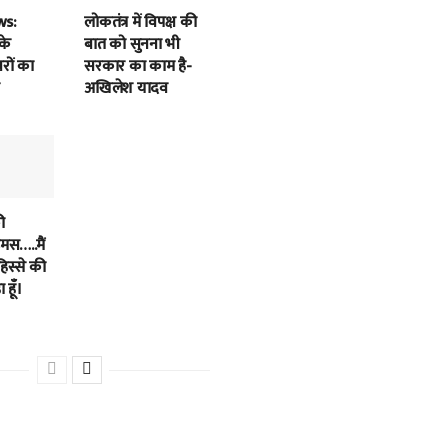
ws:
लोकतंत्र में विपक्ष की
के
बात को सुनना भी
बरों का
सरकार का काम है-
अखिलेश यादव
ी
स…..मैं
हिस्से की
 हूँ।