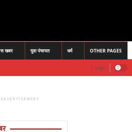
ास खबर
युवा पंचायत
धर्म
OTHER PAGES
Login
ADVERTISEMENT
Prayagraj
News: प्रोफेसर
राजेंद्र सिंह (
बर
रज्जू भय्या)