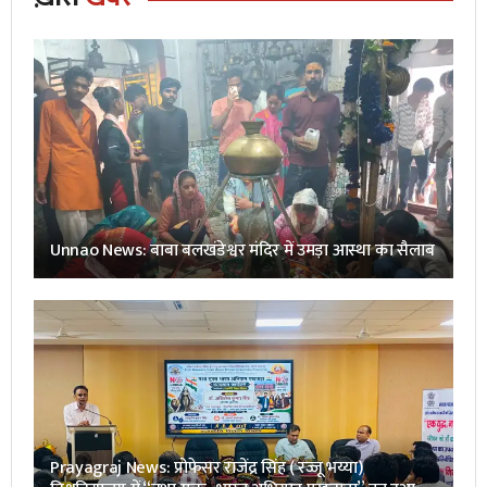
Unnao News: बाबा बलखंडेश्वर मंदिर में उमड़ा आस्था का सैलाब
Prayagraj News: प्रोफेसर राजेंद्र सिंह ( रज्जू भय्या)