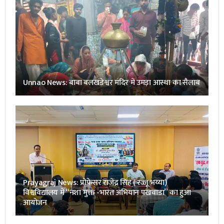
Unnao News: बाबा बलखंडेश्वर मंदिर में उमड़ा आस्था का सैलाब
Prayagraj News: प्रोफेसर राजेंद्र सिंह ( रज्जू भय्या)
विश्वविद्यालय में “नशा मुक्त -भारत अभियान पखवाडा” का हुआ
आयोजन