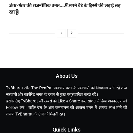
जंतर-मंतर की राजनीतिक उमस…..मैं अपने बेटे के हिस्से की लड़ाई लड़
रहा हूँ।
About Us
TvBharat और The PenPal समाचार पत्र के समाचारों की निष्पक्षता बनी रहे तथा
सरकारी और कार्पोरेट जगत के दबाव से मुक्त पत्रकारिता करते रहें।
इसके लिए TvBharat की खबरों को Like व Share कर, सोशल मीडिया अकाउंट्स को
Follow करें। ताकि देश के आम जनमानस की आवाज बनने में आपके साथ होने की
ताकत TvBharat की टीम को मिलती रहे।
Quick Links