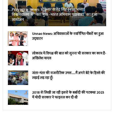
Prayagraj News: प्रोफेसर राजेंद्र सिंह ( रज्जू भय्या)
विश्वविद्यालय में “नशा मुक्त -भारत अभियान पखवाडा” का हुआ
आयोजन
Unnao News: अधिवक्ताओं के नवर्निमित चैंबरों का हुआ
उद्घाटन
लोकतंत्र में विपक्ष की बात को सुनना भी सरकार का काम है-
अखिलेश यादव
जंतर-मंतर की राजनीतिक उमस…..मैं अपने बेटे के हिस्से की
लड़ाई लड़ रहा हूँ।
2018 से लिखी जा रही इसरो के बर्बादी की पटकथा 2023
में मोदी सरकार ने फाइनल कर दी थी