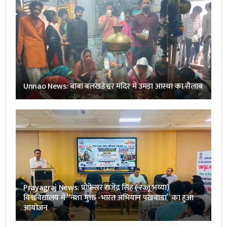
Unnao News: बाबा बलखंडेश्वर मंदिर में उमड़ा आस्था का सैलाब
Prayagraj News: प्रोफेसर राजेंद्र सिंह ( रज्जू भय्या)
विश्वविद्यालय में “नशा मुक्त -भारत अभियान पखवाडा” का हुआ
आयोजन