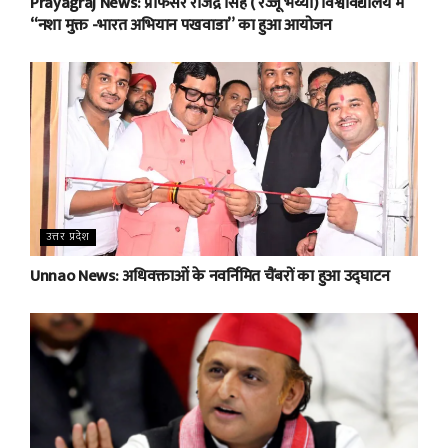
Prayagraj News: प्रोफेसर राजेंद्र सिंह ( रज्जू भय्या) विश्वविद्यालय में
“नशा मुक्त -भारत अभियान पखवाडा” का हुआ आयोजन
उत्तर प्रदेश
Unnao News: अधिवक्ताओं के नवर्निमित चैंबरों का हुआ उद्घाटन