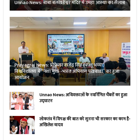
Unnao News: बाबा बलखंडेश्वर मंदिर में उमड़ा आस्था का सैलाब
Prayagraj News: प्रोफेसर राजेंद्र सिंह ( रज्जू भय्या)
विश्वविद्यालय में “नशा मुक्त -भारत अभियान पखवाडा” का हुआ
आयोजन
Unnao News: अधिवक्ताओं के नवर्निमित चैंबरों का हुआ
उद्घाटन
लोकतंत्र में विपक्ष की बात को सुनना भी सरकार का काम है-
अखिलेश यादव