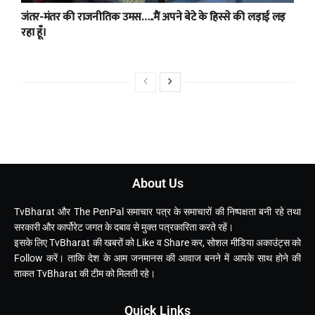
जंतर-मंतर की राजनीतिक उमस…..मैं अपने बेटे के हिस्से की लड़ाई लड़
रहा हूँ।
About Us
TvBharat और The PenPal समाचार पत्र के समाचारों की निष्पक्षता बनी रहे तथा
सरकारी और कार्पोरेट जगत के दबाव से मुक्त पत्रकारिता करते रहें।
इसके लिए TvBharat की खबरों को Like व Share कर, सोशल मीडिया अकाउंट्स को
Follow करें। ताकि देश के आम जनमानस की आवाज बनने में आपके साथ होने की
ताकत TvBharat की टीम को मिलती रहे।
Quick Links