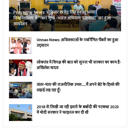
Prayagraj News: प्रोफेसर राजेंद्र सिंह ( रज्जू भय्या)
विश्वविद्यालय में “नशा मुक्त -भारत अभियान पखवाडा” का हुआ
आयोजन
Unnao News: अधिवक्ताओं के नवर्निमित चैंबरों का हुआ
उद्घाटन
लोकतंत्र में विपक्ष की बात को सुनना भी सरकार का काम है-
अखिलेश यादव
जंतर-मंतर की राजनीतिक उमस…..मैं अपने बेटे के हिस्से की
लड़ाई लड़ रहा हूँ।
2018 से लिखी जा रही इसरो के बर्बादी की पटकथा 2023
में मोदी सरकार ने फाइनल कर दी थी