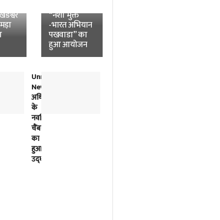
News:
विश्वविद्यालय में
डेश्वर
“नशा मुक्त
उमड़ा
-भारत अभियान
ा
पखवाडा” का
हुआ आयोजन
Unnao
लोकतंत्र
News:
में
अधिवक्ताओं
विपक्ष
के
की
नवर्निमित
बात
चैंबरों
को
का
सुनना
हुआ
भी
उद्घाटन
सरकार
का
काम
है-
अखिलेश
यादव