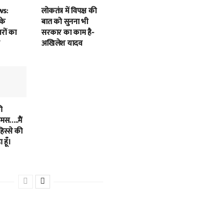
ws:
लोकतंत्र में विपक्ष की
के
बात को सुनना भी
बरों का
सरकार का काम है-
अखिलेश यादव
ी
स…..मैं
हिस्से की
 हूँ।