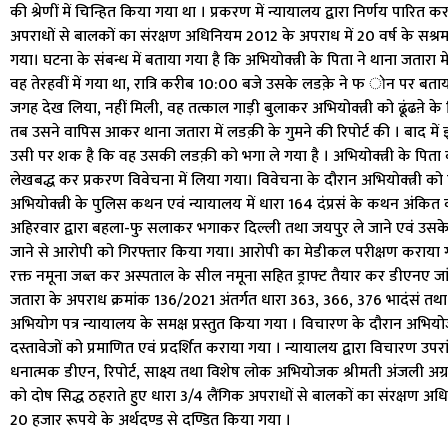
की श्रेणीं में चिन्हित किया गया था । प्रकरण में न्यायालय द्वारा निर्णय पार
अपराधों से बालकों का संरक्षण अधिनियम 2012 के अपराध में 20 वर्ष के सश्र
गया। घटना के संबन्ध में बताया गया है कि अभियोक्त्री के पिता ने थाना जतार
वह तेरहवीं में गया था, रात्रि करीब 10:00 बजे उसके लडक़े ने फ ोन पर बताय
जगह देख लिया, नहीं मिली, वह तत्काल गाड़ी बुलाकर अभियोक्त्री को ढूंढऩे क
तब उसने वापिस आकर थाना जतारा में लडक़ी के गुमने की रिपोर्ट की । बाद में ज्ञ
उसी पर शक है कि वह उसकी लडक़ी को भगा ले गया है । अभियोक्त्री के पिता की
लेखबद्ध कर प्रकरण विवेचना में लिया गया। विवेचना के दौरान अभियोक्त्री 
अभियोक्त्री के पुलिस कथन एवं न्यायालय में धारा 164 दंप्रसं के कथन अंकित क
अहिरवार द्वारा बहला-फु सलाकर भगाकर दिल्ली तथा जयपुर ले जाने एवं उसके
जाने से आरोपी को गिरफ्तार किया गया। आरोपी का मेडीकल परीक्षण कराया गया ।
रक्त नमूना जब्त कर अस्पताल के सील नमूना सहित ड्राफ्ट तैयार कर डीएनए जा
जतारा के अपराध क्रमांक 136/2021 अंतर्गत धारा 363, 366, 376 भादंसं तथा 
अभियोग पत्र न्यायालय के समक्ष प्रस्तुत किया गया । विचारण के दौरान अभियोज
दस्तावेजों को प्रमाणित एवं प्रदर्शित कराया गया । न्यायालय द्वारा विचारण उपर
धनात्मक डीएन, रिपोर्ट, साक्ष्य तथा विशेष लोक अभियोजक श्रीमती अंजली अग्
को दोष सिद्ध ठहराते हुए धारा 3/4 लैंगिक अपराधों से बालकों का संरक्षण अध
20 हजार रूपये के अर्थदण्ड से दण्डित किया गया ।