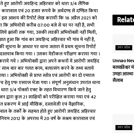
ित करते हुए आरोपी जयहिन्द अहिरवार को धारा 3/4 लैंगिक
म कारावास एवं 20 हजार रूपये के अर्थदण्ड से दण्डित किया
ा में इस आशय की रिपोर्ट लेख करायी कि 16 अप्रैल 2021 को
Relat
ा कि अभियोत्री करीब 07:00 बजे से घर पर नहीं है, सभी
े लिये झांसी तक गया, उसकी लडक़ी अभियोक्त्री नहीं मिली,
ात हुआ कि गांव का जयहिन्द अहिरवार भी गांव में नहीं है,
 सूचना के आधार पर थाना जतारा में प्रथम सूचना रिपोर्ट
उत्तर प्रदेश
को दस्तयाब किया गया । उसका मेडीकल परीक्षण कराया गया ।
Unnao New
राये गये । अभियोक्त्री द्वारा अपने कथनों में आरोपी जयहिंद
बलखंडेश्वर मंद
 साथ बार बार गलत काम, बलात्संग करने के तथ्य बताये
उमड़ा आस्था
 अभियोक्त्री से प्राप्त स्तोत्र एवं आरोपी का दो एमएल
सैलाब
ंच हेतु एफ एसएल भेजा गया । संपूर्ण अनुसंधान उपरांत थाना
धारा 3/4 पॉक्सो एक्ट के तहत विचारण किये जाने हेतु
न द्वारा कुल 21 साक्षियों को परीक्षित कराया गया एवं 42
ांत प्रकरण में आई मौखिक, दस्तावेजी एवं वैज्ञानिक,
रवाल के तर्कों के सहमत होते हुए आरोपी जयहिंद अहिरवार
िनियम 2012 के अपराध में 20 वर्ष के सश्रम कारावास एवं
उत्तर प्रदेश