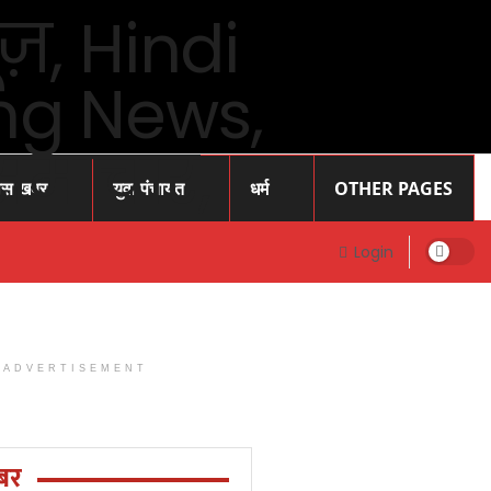
ास खबर
युवा पंचायत
धर्म
OTHER PAGES
Login
ADVERTISEMENT
Prayagraj
News: प्रोफेसर
राजेंद्र सिंह (
बर
रज्जू भय्या)