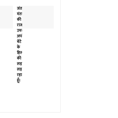
जंतर-
2018
मंतर
से
की
लिखी
राजनीतिक
जा
उमस…..मैं
रही
अपने
इसरो
बेटे
के
के
बर्बादी
हिस्से
की
की
पटकथा
लड़ाई
2023
लड़
में
रहा
मोदी
हूँ।
सरकार
ने
फाइनल
कर
दी
थी