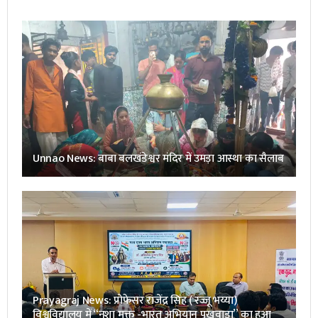
Unnao News: बाबा बलखंडेश्वर मंदिर में उमड़ा आस्था का सैलाब
Prayagraj News: प्रोफेसर राजेंद्र सिंह ( रज्जू भय्या)
विश्वविद्यालय में “नशा मुक्त -भारत अभियान पखवाडा” का हुआ