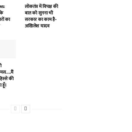
ws:
लोकतंत्र में विपक्ष की
के
बात को सुनना भी
बरों का
सरकार का काम है-
अखिलेश यादव
ी
स…..मैं
हिस्से की
 हूँ।