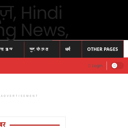
ास खबर
युवा पंचायत
धर्म
OTHER PAGES
Login
ADVERTISEMENT
Prayagraj
News: प्रोफेसर
राजेंद्र सिंह (
बर
रज्जू भय्या)