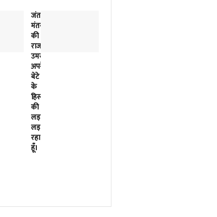
जंतर-
2018
मंतर
से
की
लिखी
राजनीतिक
जा
उमस…..मैं
रही
अपने
इसरो
बेटे
के
के
बर्बादी
हिस्से
की
की
पटकथा
लड़ाई
2023
लड़
में
रहा
मोदी
हूँ।
सरकार
ने
फाइनल
कर
दी
थी