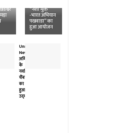
News:
विश्वविद्यालय में
डेश्वर
“नशा मुक्त
उमड़ा
-भारत अभियान
ा
पखवाडा” का
हुआ आयोजन
Unnao
लोकतंत्र
News:
में
अधिवक्ताओं
विपक्ष
के
की
नवर्निमित
बात
चैंबरों
को
का
सुनना
हुआ
भी
उद्घाटन
सरकार
का
काम
है-
अखिलेश
यादव