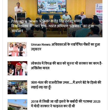
Prayagraj News: प्रोफेसर राजेंद्र सिंह ( रज्जू भय्या)
विश्वविद्यालय में “नशा मुक्त -भारत अभियान पखवाडा” का हुआ
आयोजन
Unnao News: अधिवक्ताओं के नवर्निमित चैंबरों का हुआ
उद्घाटन
लोकतंत्र में विपक्ष की बात को सुनना भी सरकार का काम है-
अखिलेश यादव
जंतर-मंतर की राजनीतिक उमस…..मैं अपने बेटे के हिस्से की
लड़ाई लड़ रहा हूँ।
2018 से लिखी जा रही इसरो के बर्बादी की पटकथा 2023
में मोदी सरकार ने फाइनल कर दी थी