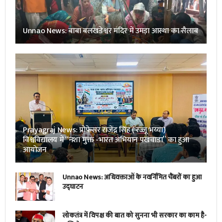
Unnao News: बाबा बलखंडेश्वर मंदिर में उमड़ा आस्था का सैलाब
Prayagraj News: प्रोफेसर राजेंद्र सिंह ( रज्जू भय्या)
विश्वविद्यालय में “नशा मुक्त -भारत अभियान पखवाडा” का हुआ
आयोजन
Unnao News: अधिवक्ताओं के नवर्निमित चैंबरों का हुआ
उद्घाटन
लोकतंत्र में विपक्ष की बात को सुनना भी सरकार का काम है-