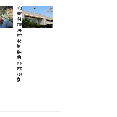
जंतर-
2018
मंतर
से
की
लिखी
राजनीतिक
जा
उमस…..मैं
रही
अपने
इसरो
बेटे
के
के
बर्बादी
हिस्से
की
की
पटकथा
लड़ाई
2023
लड़
में
रहा
मोदी
हूँ।
सरकार
ने
फाइनल
कर
दी
थी