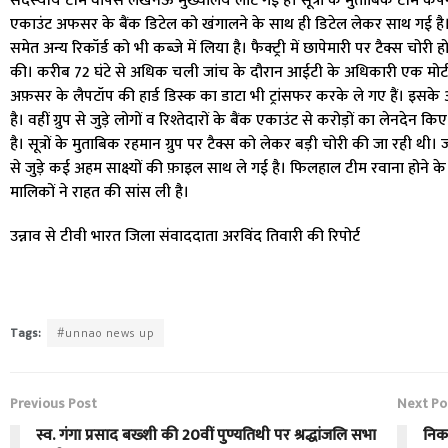
सदस्यीय टीम वापस लखनऊ मुख्यालय लौट गई है। सूत्रों के मुताबिक टीम कंपनी 
एकाउंट अफसर के बैंक डिटेल को खंगालने के साथ ही डिटेल लेकर साथ गई है। 
समेत अन्य रिकॉर्ड को भी कब्जे में लिया है। फैक्ट्री में छापेमारी पर टैक्स चोर
की। करीब 72 घंटे से अधिक चली जांच के दौरान आईटी के अधिकारी एक मो
अफ़सर के लैपटॉप की हार्ड डिस्क का डाटा भी ट्रांसफर करके ले गए हैं। इसके
है। वहीं ग्रुप से जुड़े लोगों व रिश्तेदारों के बैंक एकाउंट से करोड़ों का लेनदेन
है। सूत्रों के मुताबिक रहमान ग्रुप पर टैक्स को लेकर बड़ी चोरी की जा रही थी
से जुड़े कई अहम साक्ष्यों की फ़ाइल साथ ले गई है। फिलहाल टीम रवाना होने के बा
मालिकों ने राहत की सांस ली है।
उन्नाव से टीवी भारत जिला संवाददाता अरविंद तिवारी की रिपोर्ट
Tags:
#unnao news up
Previous Post
Next Po
स्व. गंगा प्रसाद बख्शी की 20वीं पुण्यतिथी पर श्रद्धांजलि सभा
निक