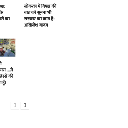
ws:
लोकतंत्र में विपक्ष की
के
बात को सुनना भी
बरों का
सरकार का काम है-
अखिलेश यादव
ी
स…..मैं
हिस्से की
 हूँ।