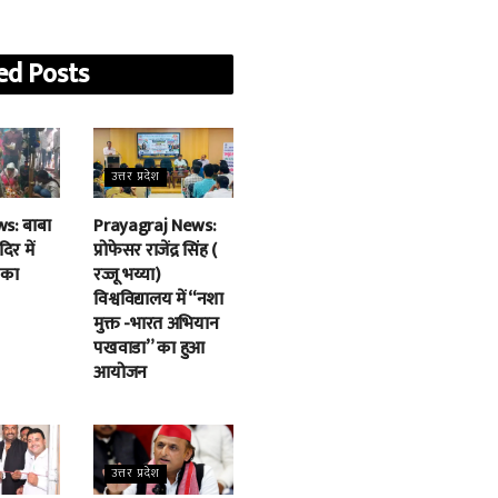
ed
Posts
उत्तर प्रदेश
s: बाबा
Prayagraj News:
िर में
प्रोफेसर राजेंद्र सिंह (
 का
रज्जू भय्या)
विश्वविद्यालय में “नशा
मुक्त -भारत अभियान
पखवाडा” का हुआ
आयोजन
उत्तर प्रदेश