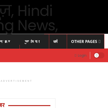
ास खबर
युवा पंचायत
धर्म
OTHER PAGES
Login
ADVERTISEMENT
Prayagraj
News: प्रोफेसर
राजेंद्र सिंह (
बर
रज्जू भय्या)