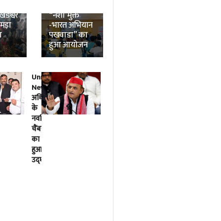
News:
विश्वविद्यालय में
डेश्वर
“नशा मुक्त
उमड़ा
-भारत अभियान
ा
पखवाडा” का
हुआ आयोजन
Unnao
लोकतंत्र
News:
में
अधिवक्ताओं
विपक्ष
के
की
नवर्निमित
बात
चैंबरों
को
का
सुनना
हुआ
भी
उद्घाटन
सरकार
का
काम
है-
अखिलेश
यादव