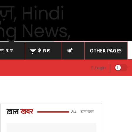
ास खबर
युवा पंचायत
धर्म
OTHER PAGES
Login
ख़ास
खबर
ALL
ख़ास खबर