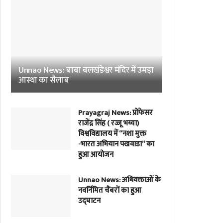
Unnao News: बाबा बलखंडेश्वर मंदिर में उमड़ा
आस्था का सैलाब
Prayagraj News: प्रोफेसर
राजेंद्र सिंह ( रज्जू भय्या)
विश्वविद्यालय में “नशा मुक्त
-भारत अभियान पखवाडा” का
हुआ आयोजन
Unnao News: अधिवक्ताओं के
नवर्निमित चैंबरों का हुआ
उद्घाटन