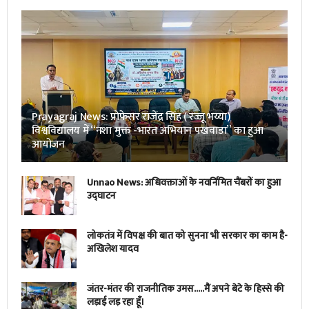
Prayagraj News: प्रोफेसर राजेंद्र सिंह ( रज्जू भय्या)
विश्वविद्यालय में “नशा मुक्त -भारत अभियान पखवाडा” का हुआ
आयोजन
Unnao News: अधिवक्ताओं के नवर्निमित चैंबरों का हुआ
उद्घाटन
लोकतंत्र में विपक्ष की बात को सुनना भी सरकार का काम है-
अखिलेश यादव
जंतर-मंतर की राजनीतिक उमस…..मैं अपने बेटे के हिस्से की
लड़ाई लड़ रहा हूँ।